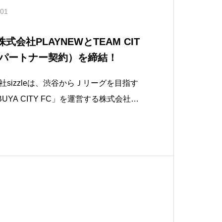
.01
株式会社PLAYNEWとTEAM CIT
（パートナー契約）を締結！
sizzleは、渋谷からＪリーグを目指す
UYA CITY FC」を運営する株式会社PL
区、代表取締役CEO 小泉 翔）とパート
 CITY ゴールド契約を締結しました！私